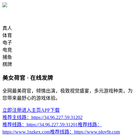
真人
体育
电子
电竞
捕鱼
棋牌
美女荷官 · 在线发牌
全网最美荷官，倾情出演，极致视觉盛宴，多元游戏种类，为
您带来最舒心的游戏体验。
立即注册
进入主页
APP下载
推荐主线路：
https://34.96.227.59:31202
推荐线路：
https://34.96.227.59:31201
推荐线路：
https://www.1nzkex.com
推荐线路：
https://www.plov9r.com