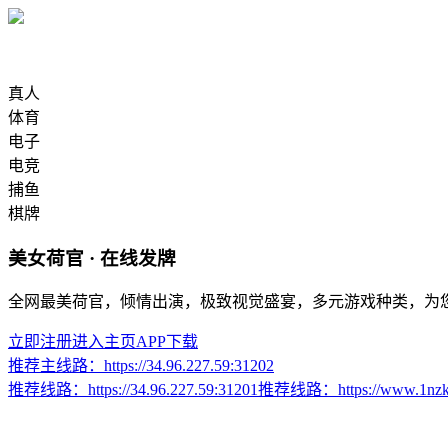
真人
体育
电子
电竞
捕鱼
棋牌
美女荷官 · 在线发牌
全网最美荷官，倾情出演，极致视觉盛宴，多元游戏种类，为
立即注册
进入主页
APP下载
推荐主线路：
https://34.96.227.59:31202
推荐线路：
https://34.96.227.59:31201
推荐线路：
https://www.1nz