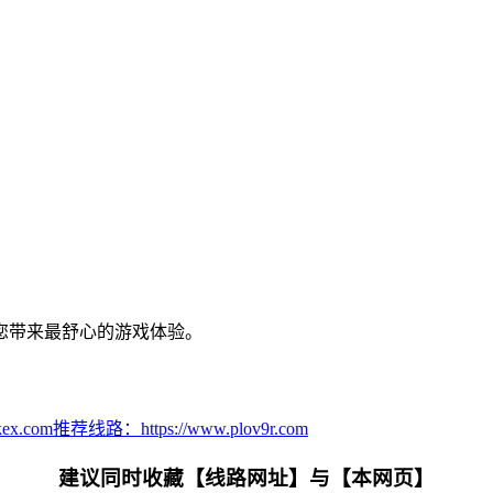
您带来最舒心的游戏体验。
kex.com
推荐线路：
https://www.plov9r.com
建议同时收藏【线路网址】与【本网页】