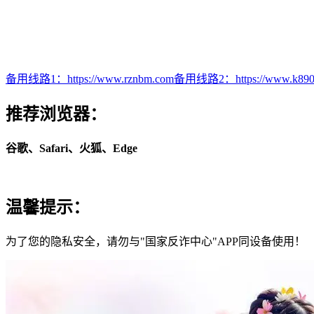
备用线路
1
：
https://www.rznbm.com
备用线路
2
：
https://www.k89
推荐浏览器：
谷歌、Safari、火狐、Edge
温馨提示：
为了您的隐私安全，请勿与"国家反诈中心"APP同设备使用！