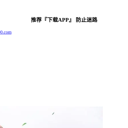
推荐『下载APP』 防止迷路
00.com