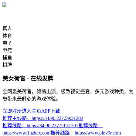
真人
体育
电子
电竞
捕鱼
棋牌
美女荷官 · 在线发牌
全网最美荷官，倾情出演，极致视觉盛宴，多元游戏种类，为
您带来最舒心的游戏体验。
立即注册
进入主页
APP下载
推荐主线路：
https://34.96.227.59:31202
推荐线路：
https://34.96.227.59:31201
推荐线路：
https://www.1nzkex.com
推荐线路：
https://www.plov9r.com