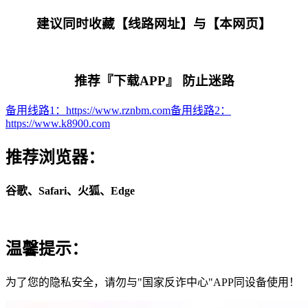
建议同时收藏【线路网址】与【本网页】
推荐『下载APP』 防止迷路
备用线路
1
：
https://www.rznbm.com
备用线路
2
：
https://www.k8900.com
推荐浏览器：
谷歌、Safari、火狐、Edge
温馨提示：
为了您的隐私安全，请勿与"国家反诈中心"APP同设备使用！