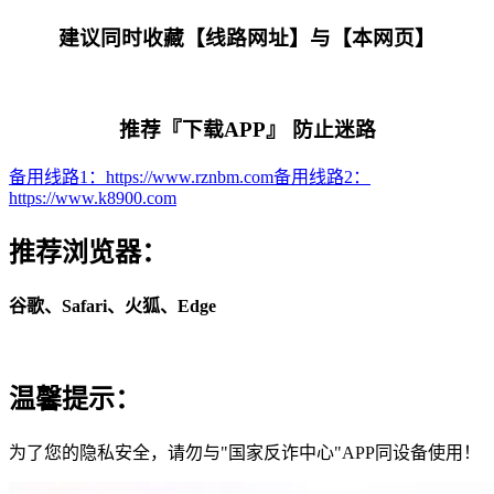
建议同时收藏【线路网址】与【本网页】
推荐『下载APP』 防止迷路
备用线路
1
：
https://www.rznbm.com
备用线路
2
：
https://www.k8900.com
推荐浏览器：
谷歌、Safari、火狐、Edge
温馨提示：
为了您的隐私安全，请勿与"国家反诈中心"APP同设备使用！