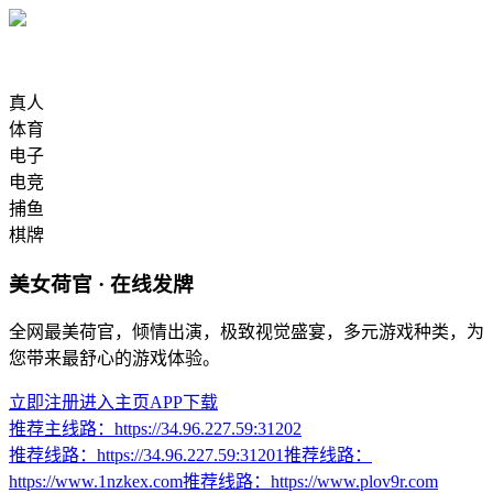
真人
体育
电子
电竞
捕鱼
棋牌
美女荷官 · 在线发牌
全网最美荷官，倾情出演，极致视觉盛宴，多元游戏种类，为
您带来最舒心的游戏体验。
立即注册
进入主页
APP下载
推荐主线路：
https://34.96.227.59:31202
推荐线路：
https://34.96.227.59:31201
推荐线路：
https://www.1nzkex.com
推荐线路：
https://www.plov9r.com