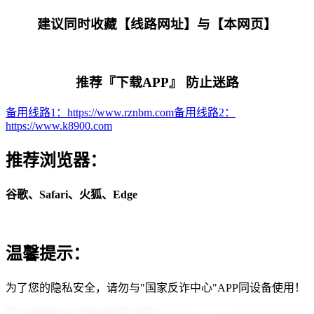
建议同时收藏【线路网址】与【本网页】
推荐『下载APP』 防止迷路
备用线路
1
：
https://www.rznbm.com
备用线路
2
：
https://www.k8900.com
推荐浏览器：
谷歌、Safari、火狐、Edge
温馨提示：
为了您的隐私安全，请勿与"国家反诈中心"APP同设备使用！